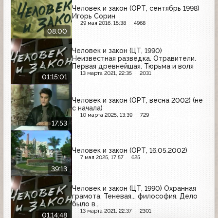
Человек и закон (ОРТ, сентябрь 1998)
Игорь Сорин
29 мая 2016, 15:38
4968
08:00
Человек и закон (ЦТ, 1990)
Неизвестная разведка. Отравители.
Первая древнейшая. Тюрьма и воля
13 марта 2021, 22:35
2031
01:15:01
Человек и закон (ОРТ, весна 2002) (не
с начала)
10 марта 2025, 13:39
729
17:53
Человек и закон (ОРТ, 16.05.2002)
7 мая 2025, 17:57
625
39:13
Человек и закон (ЦТ, 1990) Охранная
грамота. Теневая... философия. Дело
было в...
13 марта 2021, 22:37
2301
01:14:48