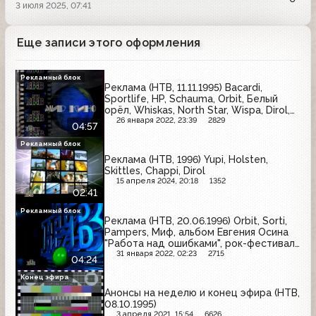
3 июля 2025, 07:41
Еще записи этого оформления
Рекламный блок
Реклама (НТВ, 11.11.1995) Bacardi,
Sportlife, HP, Schauma, Orbit, Белый
орёл, Whiskas, North Star, Wispa, Dirol,
Rasputin, Halls
26 января 2022, 23:39
2829
04:57
Рекламный блок
Реклама (НТВ, 1996) Yupi, Holsten,
Skittles, Chappi, Dirol
15 апреля 2024, 20:18
1352
02:41
Рекламный блок
Реклама (НТВ, 20.06.1996) Orbit, Sorti,
Pampers, Миф, альбом Евгения Осина
"Работа над ошибками", рок-фестиваль
"Europa Plus-96", Safeguard, General
31 января 2022, 02:23
2715
04:24
Satellite
Конец эфира
Анонсы на неделю и конец эфира (НТВ,
08.10.1995)
3 апреля 2021, 15:54
6626