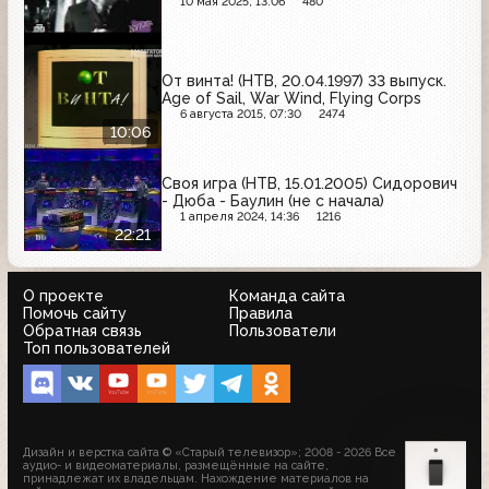
10 мая 2025, 13:06
480
От винта! (НТВ, 20.04.1997) 33 выпуск.
Age of Sail, War Wind, Flying Corps
6 августа 2015, 07:30
2474
10:06
Своя игра (НТВ, 15.01.2005) Сидорович
- Дюба - Баулин (не с начала)
1 апреля 2024, 14:36
1216
22:21
О проекте
Команда сайта
Помочь сайту
Правила
Обратная связь
Пользователи
Топ пользователей
Дизайн и верстка сайта © «Старый телевизор»; 2008 - 2026 Все
аудио- и видеоматериалы, размещённые на сайте,
принадлежат их владельцам. Нахождение материалов на