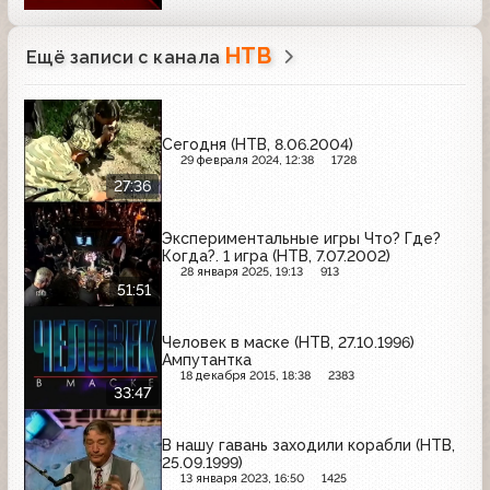
НТВ
Ещё записи с канала
Сегодня (НТВ, 8.06.2004)
29 февраля 2024, 12:38
1728
27:36
Экспериментальные игры Что? Где?
Когда?. 1 игра (НТВ, 7.07.2002)
28 января 2025, 19:13
913
51:51
Человек в маске (НТВ, 27.10.1996)
Ампутантка
18 декабря 2015, 18:38
2383
33:47
В нашу гавань заходили корабли (НТВ,
25.09.1999)
13 января 2023, 16:50
1425