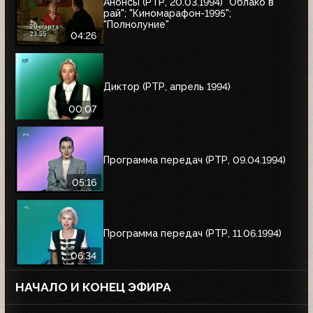
Анонсы (РТР, 20.03.1994) "Облако в
рай"; "Киномарафон-1995";
"Полнолуние"
04:26
Диктор (РТР, апрель 1994)
00:07
Программа передач (РТР, 09.04.1994)
05:16
Программа передач (РТР, 11.06.1994)
06:34
НАЧАЛО И КОНЕЦ ЭФИРА