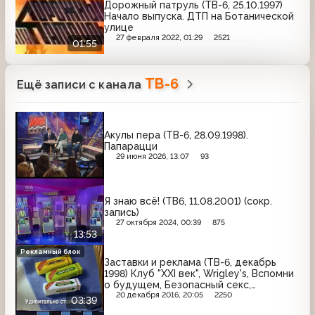
Дорожный патруль (ТВ-6, 25.10.1997)
Начало выпуска. ДТП на Ботанической
улице
27 февраля 2022, 01:29
2521
01:55
ТВ-6
Ещё записи с канала
Акулы пера (ТВ-6, 28.09.1998).
Папарацци
29 июня 2026, 13:07
93
Я знаю всё! (ТВ6, 11.08.2001) (сокр.
запись)
27 октября 2024, 00:39
875
13:53
Рекламный блок
Заставки и реклама (ТВ-6, декабрь
1998) Клуб "XXI век", Wrigley's, Вспомни
о будущем, Безопасный секс,
Safeguard
20 декабря 2016, 20:05
2250
03:39