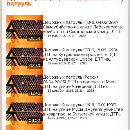
патруль
Дорожный патруль (ТВ-6, 04.02.1997)
Самоубийство на улице Лобачевского;
убийство на Сходненской улице; ДТП
на Кавказском бульваре
16 мая 2016, 18:41
2883
08:54
Дорожный патруль (ТВ-6, 18.09.1998)
ДТП на Кутузовском проспекте; ДТП
на Алтуфьевском шоссе; ДТП на
Каширском шоссе
31 мая 2016, 21:57
2785
08:53
Дорожный патруль (Россия,
26.04.2005) ДТП на проспекте Мира;
ДТП на улице Чичерина; ДТП на
Волжском бульваре
15 декабря 2016, 23:31
2233
12:46
Дорожный патруль (ТВ-6, 19.01.1999)
ДТП на улице Мусы Джулиля; убийство
в квартире на Бутырской улице; ДТП
на проспекте Мира
1 июня 2016, 12:52
2339
09:02