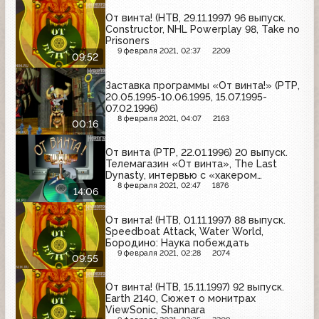
От винта! (НТВ, 29.11.1997) 96 выпуск.
Constructor, NHL Powerplay 98, Take no
Prisoners
9 февраля 2021, 02:37
2209
09:52
Заставка программы «От винта!» (РТР,
20.05.1995-10.06.1995, 15.07.1995-
07.02.1996)
8 февраля 2021, 04:07
2163
00:16
От винта (РТР, 22.01.1996) 20 выпуск.
Телемагазин «От винта», The Last
Dynasty, интервью с «хакером
Анатолием Степановичем», Legend of
8 февраля 2021, 02:47
1876
14:06
Seven Paladins, Castles II Siege &
Conquest
От винта! (НТВ, 01.11.1997) 88 выпуск.
Speedboat Attack, Water World,
Бородино: Наука побеждать
9 февраля 2021, 02:28
2074
09:55
От винта! (НТВ, 15.11.1997) 92 выпуск.
Earth 2140, Сюжет о монитрах
ViewSonic, Shannara