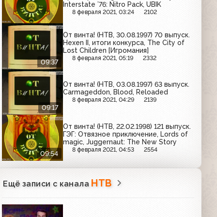
Interstate ’76: Nitro Pack, UBIK
8 февраля 2021, 03:24
2102
От винта! (НТВ, 30.08.1997) 70 выпуск.
Hexen II, итоги конкурса, The City of
Lost Children [Игромания]
8 февраля 2021, 05:19
2332
09:37
От винта! (НТВ, 03.08.1997) 63 выпуск.
Carmageddon, Blood, Reloaded
8 февраля 2021, 04:29
2139
09:17
От винта! (НТВ, 22.02.1998) 121 выпуск.
ГЭГ: Отвязное приключение, Lords of
magic, Juggernaut: The New Story
8 февраля 2021, 04:53
2554
09:54
НТВ
Ещё записи с канала