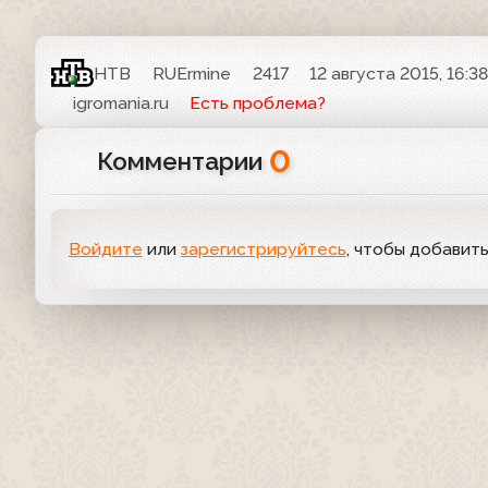
НТВ
RUErmine
2417
12 августа 2015, 16:3
igromania.ru
Есть проблема?
0
Комментарии
Войдите
или
зарегистрируйтесь
, чтобы добавит