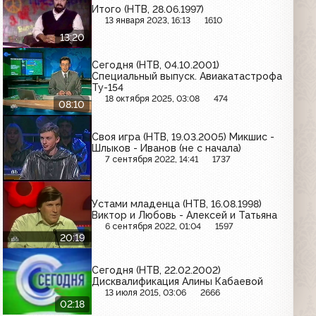
Итого (НТВ, 28.06.1997)
13 января 2023, 16:13
1610
13:20
Сегодня (НТВ, 04.10.2001)
Специальный выпуск. Авиакатастрофа
Ту-154
18 октября 2025, 03:08
474
08:10
Своя игра (НТВ, 19.03.2005) Микшис -
Шлыков - Иванов (не с начала)
7 сентября 2022, 14:41
1737
Устами младенца (НТВ, 16.08.1998)
Виктор и Любовь - Алексей и Татьяна
6 сентября 2022, 01:04
1597
20:19
Сегодня (НТВ, 22.02.2002)
Дисквалификация Алины Кабаевой
13 июля 2015, 03:06
2666
02:18