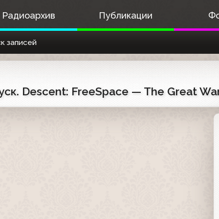
Радиоархив
Публикации
Ф
к записей
пуск. Descent: FreeSpace — The Great Wa