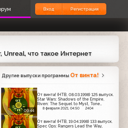
орум
Вход
Регистрация
r, Unreal, что такое Интернет
От винта!
Другие выпуски программы
От винта! (НТВ, 08.03.1998) 125 выпуск.
Star Wars: Shadows of the Empire,
Riven: The Sequel to Myst, Tone
Rebellion
8 февраля 2021, 04:50
2404
09:44
От винта! (НТВ, 19.04.1998) 133 выпуск.
Spec Ops: Rangers Lead the Way,