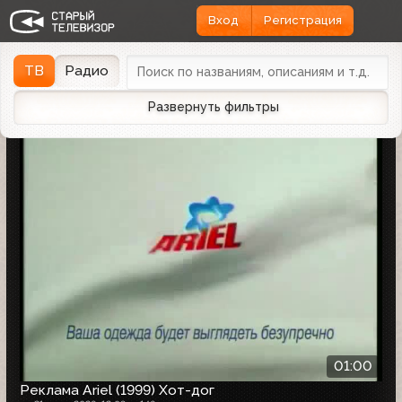
Вход
Регистрация
Найдено 1162 записи
Дата эфира
Дата заливки
↓
ТВ
Радио
Развернуть фильтры
01:00
Реклама Ariel (1999) Хот-дог