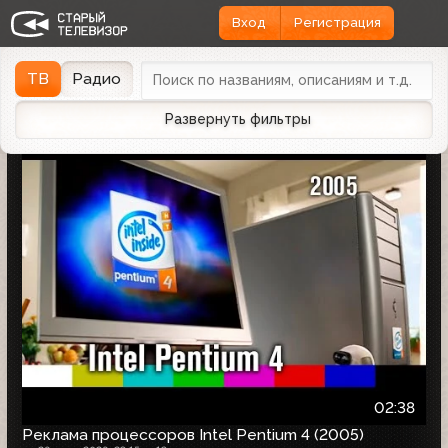
Вход
Регистрация
Найдено 1166 записей
Дата эфира
Дата заливки
↓
ТВ
Радио
Развернуть фильтры
02:38
Реклама процессоров Intel Pentium 4 (2005)