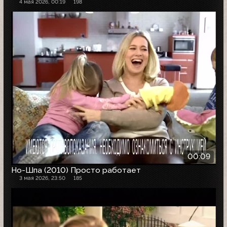
4 мая 2026, 00:19
198
00:09
Но-Шпа (2010) Просто работает
3 мая 2026, 23:50
185