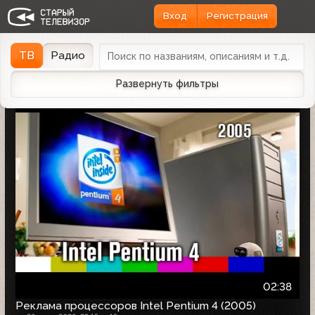
Вход
Регистрация
Найдено 1166 записей
Дата эфира
Дата заливки
↓
ТВ
Радио
Развернуть фильтры
02:38
Реклама процессоров Intel Pentium 4 (2005)