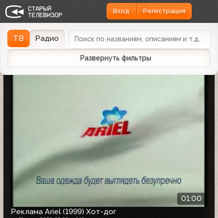
Вход
Регистрация
Найдено 1162 записи
Дата эфира
Дата заливки
↓
ТВ
Радио
Развернуть фильтры
01:00
Реклама Ariel (1999) Хот-дог