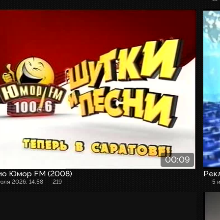
00:09
ио Юмор FM (2008)
Рекл
июля 2026, 14:58
219
5 