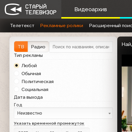
Видеоархив
Телетекст
Рекламные ролики
Расширенный поис
Най
ТВ
Радио
Тип рекламы
Любой
Обычная
Политическая
Социальная
Дата выхода
Год
Неизвестно
Указать временной промежуток