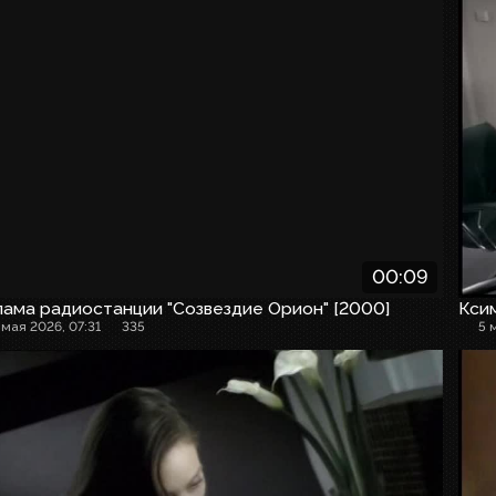
00:09
ама радиостанции "Созвездие Орион" [2000]
Кси
 мая 2026, 07:31
335
5 