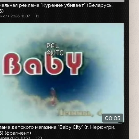
альная реклама "Курение убивает" (Беларусь,
6)
 июля 2026, 11:07
11
00:05
ама детского магазина "Baby City" (г. Нерюнгри,
) (фрагмент)
 июля 2026, 10:53
123