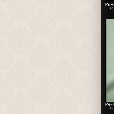
Рыжи
26
Рекл
21