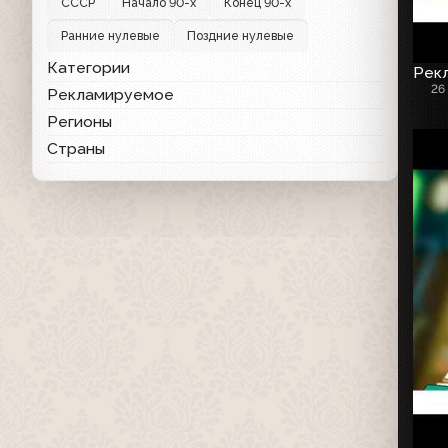
СССР
Начало 90-х
Конец 90-х
Ранние нулевые
Поздние нулевые
Категории
Рекл
26
Рекламируемое
Регионы
Страны