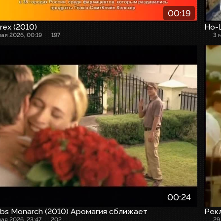
00:19
rex (2010)
Но-
мая 2026, 00:19
197
3 
00:24
bs Monarch (2010) Аромагия сближает
Рек
мая 2026, 23:47
202
29