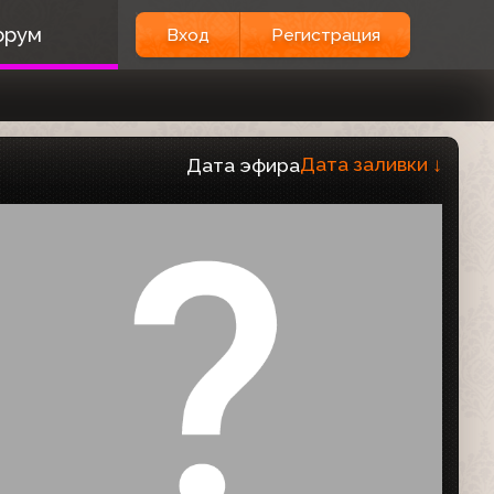
орум
Вход
Регистрация
Дата заливки
↓
Дата эфира