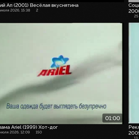
й Ап (2001) Весёлая вкуснятина
Соци
 июля 2026, 15:38
2
200
25
01:00
ама Ariel (1999) Хот-дог
Рекл
 июля 2026, 12:09
150
2005
13