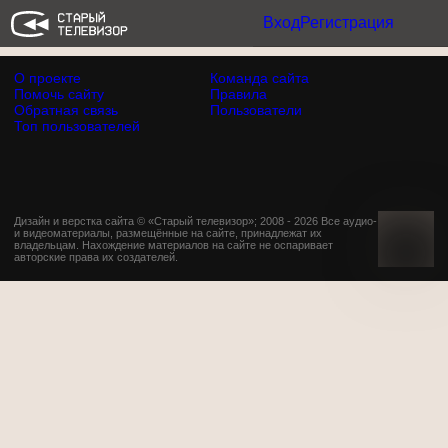
Вход
Регистрация
О проекте
Команда сайта
Помочь сайту
Правила
Обратная связь
Пользователи
Топ пользователей
Дизайн и верстка сайта © «Старый телевизор»; 2008 - 2026 Все аудио-
и видеоматериалы, размещённые на сайте, принадлежат их
владельцам. Нахождение материалов на сайте не оспаривает
авторские права их создателей.