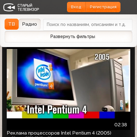
Вход
Регистрация
Найдено 1166 записей
Дата эфира
Дата заливки
↓
ТВ
Радио
Развернуть фильтры
02:38
Реклама процессоров Intel Pentium 4 (2005)