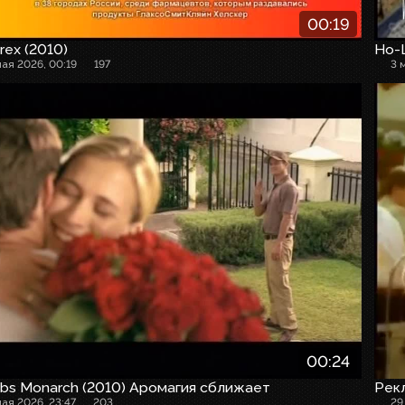
00:19
rex (2010)
Но-
мая 2026, 00:19
197
3 
00:24
bs Monarch (2010) Аромагия сближает
Рек
мая 2026, 23:47
203
29