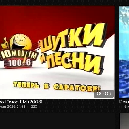
00:09
ио Юмор FM (2008)
Рекл
июля 2026, 14:58
220
5 