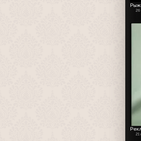
Рыжи
26
Рекл
21