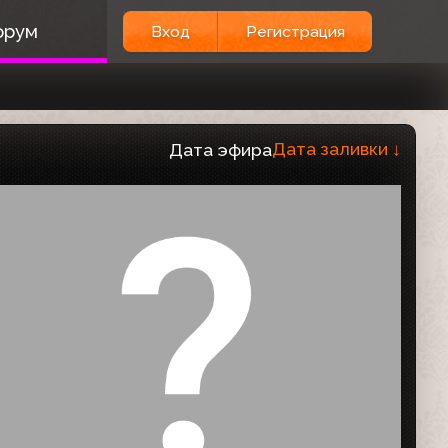
орум
Вход
Регистрация
Дата заливки
↓
Дата эфира