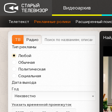
Видеоархив
Телетекст
Рекламные ролики
Расширенный поис
Най
ТВ
Радио
Тип рекламы
Любой
Обычная
Политическая
Социальная
Дата выхода
Год
Неизвестно
Указать временной промежуток