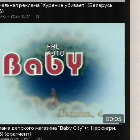
альная реклама "Курение убивает" (Беларусь,
6)
 июля 2026, 11:07
11
00:05
ама детского магазина "Baby City" (г. Нерюнгри,
) (фрагмент)
 июля 2026, 10:53
123