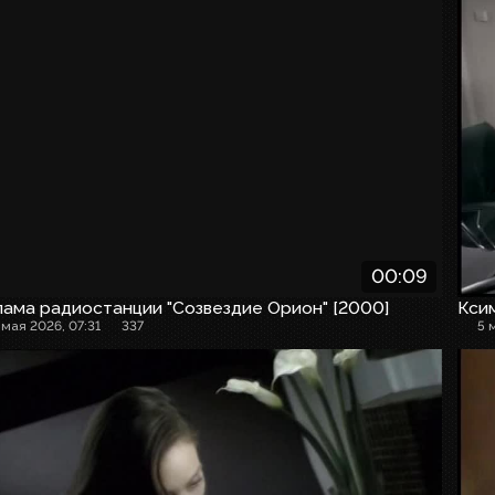
00:09
ама радиостанции "Созвездие Орион" [2000]
Кси
 мая 2026, 07:31
337
5 