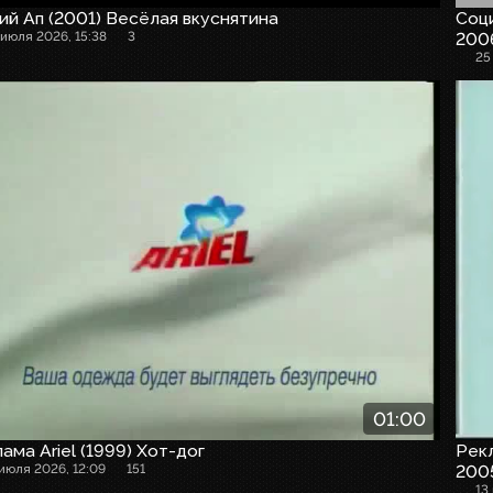
й Ап (2001) Весёлая вкуснятина
Соци
 июля 2026, 15:38
3
200
25
01:00
ама Ariel (1999) Хот-дог
Рекл
 июля 2026, 12:09
151
2005
13