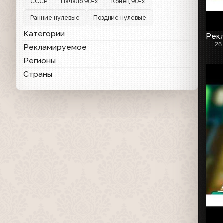
СССР
Начало 90-х
Конец 90-х
Ранние нулевые
Поздние нулевые
Категории
Рекл
26
Рекламируемое
Регионы
Страны