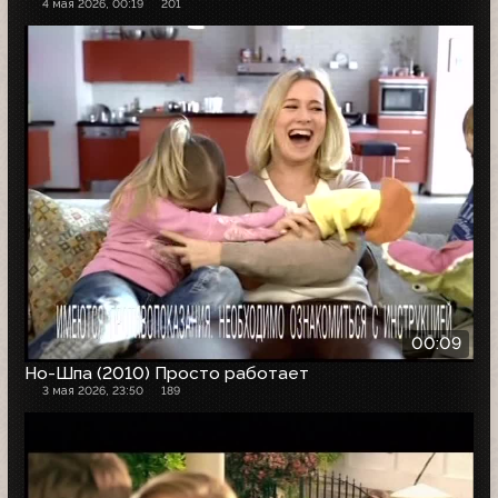
4 мая 2026, 00:19
201
00:09
Но-Шпа (2010) Просто работает
3 мая 2026, 23:50
189