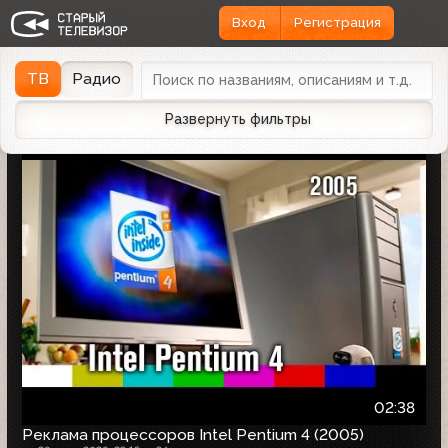
Вход
Регистрация
Найдено 1166 записей
Дата эфира
Дата заливки
↓
ТВ
Радио
Развернуть фильтры
02:38
Реклама процессоров Intel Pentium 4 (2005)