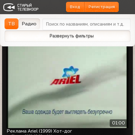
Вход
Регистрация
Найдено 1162 записи
Дата эфира
Дата заливки
↓
ТВ
Радио
Развернуть фильтры
01:00
Реклама Ariel (1999) Хот-дог