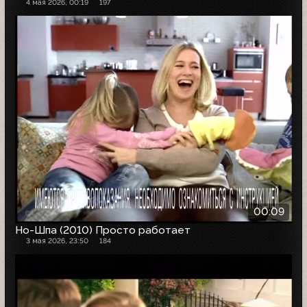
4 мая 2026, 00:19
197
00:09
Но-Шпа (2010) Просто работает
3 мая 2026, 23:50
184