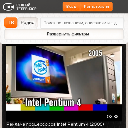
Вход
Регистрация
Найдено 1166 записей
Дата эфира
Дата заливки
↓
ТВ
Радио
Развернуть фильтры
02:38
Реклама процессоров Intel Pentium 4 (2005)