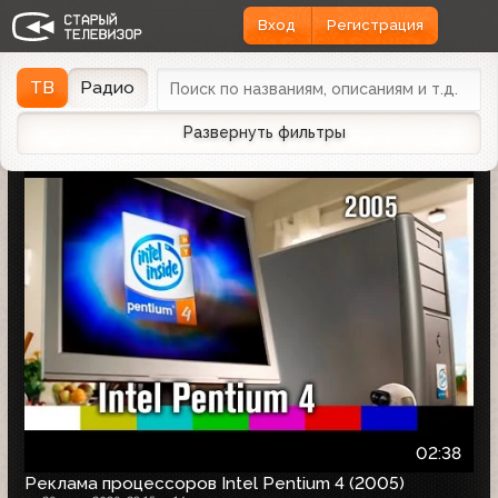
Вход
Регистрация
Найдено 1166 записей
Дата эфира
Дата заливки
↓
ТВ
Радио
Развернуть фильтры
02:38
Реклама процессоров Intel Pentium 4 (2005)