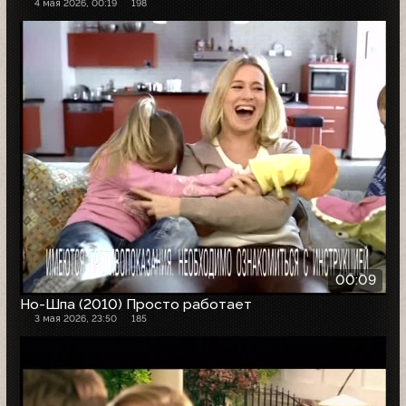
4 мая 2026, 00:19
198
00:09
Но-Шпа (2010) Просто работает
3 мая 2026, 23:50
185