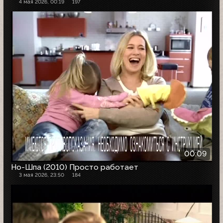
4 мая 2026, 00:19
197
00:09
Но-Шпа (2010) Просто работает
3 мая 2026, 23:50
184