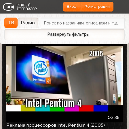
Вход
Регистрация
Найдено 1166 записей
Дата эфира
Дата заливки
↓
ТВ
Радио
Развернуть фильтры
02:38
Реклама процессоров Intel Pentium 4 (2005)