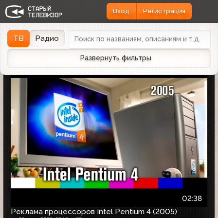
Вход
Регистрация
Найдено 1166 записей
Дата эфира
Дата заливки
↓
ТВ
Радио
Развернуть фильтры
02:38
Реклама процессоров Intel Pentium 4 (2005)