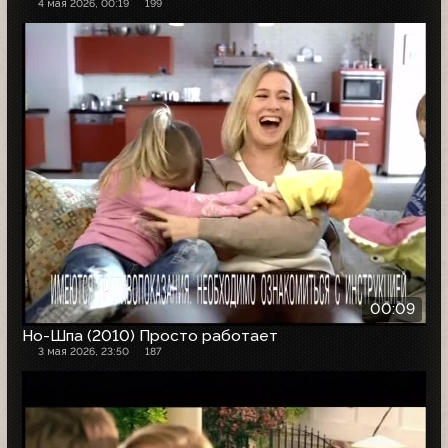
4 мая 2026, 00:19
199
00:09
Но-Шпа (2010) Просто работает
3 мая 2026, 23:50
187