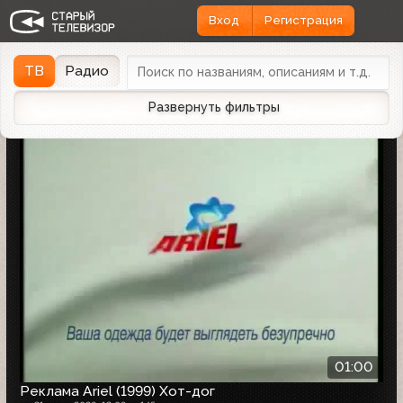
Вход
Регистрация
Найдено 1162 записи
Дата эфира
Дата заливки
↓
ТВ
Радио
Развернуть фильтры
01:00
Реклама Ariel (1999) Хот-дог