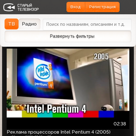
Вход
Регистрация
Найдено 1166 записей
Дата эфира
Дата заливки
↓
ТВ
Радио
Развернуть фильтры
02:38
Реклама процессоров Intel Pentium 4 (2005)