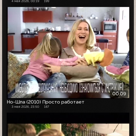
4 мая 2026, 00:19
199
00:09
Но-Шпа (2010) Просто работает
3 мая 2026, 23:50
187