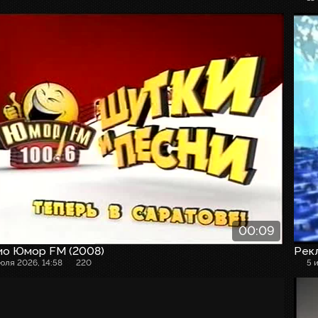
00:09
ио Юмор FM (2008)
Рекл
июля 2026, 14:58
220
5 