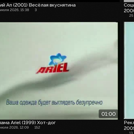
й Ап (2001) Весёлая вкуснятина
Соци
 июля 2026, 15:38
3
200
25
01:00
ама Ariel (1999) Хот-дог
Рекл
 июля 2026, 12:09
152
2005
13