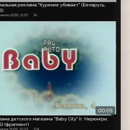
альная реклама "Курение убивает" (Беларусь,
6)
 июля 2026, 11:07
14
00:05
ама детского магазина "Baby City" (г. Нерюнгри,
) (фрагмент)
 июля 2026, 10:53
124