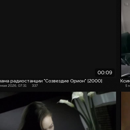
00:09
ама радиостанции "Созвездие Орион" [2000]
Кси
 мая 2026, 07:31
337
5 