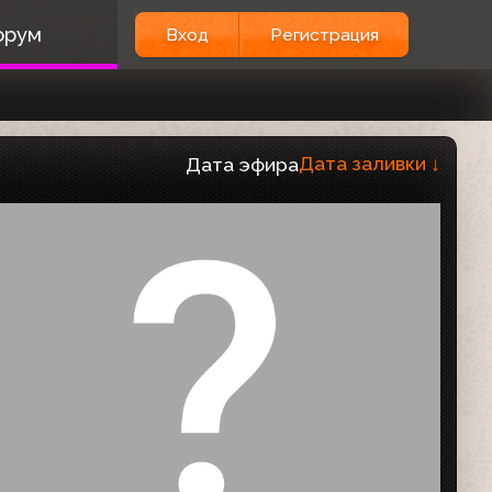
орум
Вход
Регистрация
Дата заливки
↓
Дата эфира