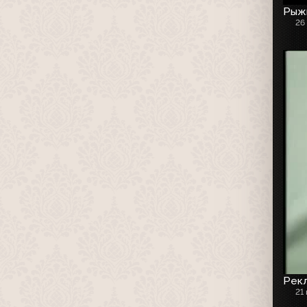
Рыжи
26
Рекл
21