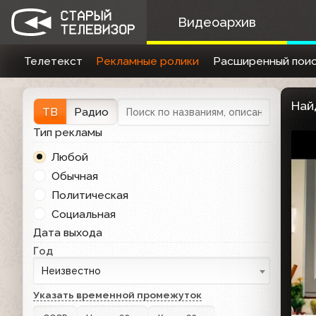
Видеоархив
Телетекст
Рекламные ролики
Расширенный поис
Най
ТВ
Радио
Тип рекламы
Любой
Обычная
Политическая
Социальная
Дата выхода
Год
Неизвестно
Указать временной промежуток