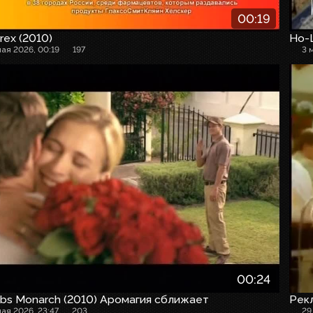
00:19
rex (2010)
Но-
мая 2026, 00:19
197
3 
00:24
bs Monarch (2010) Аромагия сближает
Рек
мая 2026, 23:47
203
29