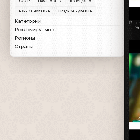
СССР
Начало 90-х
Конец 90-х
Ранние нулевые
Поздние нулевые
Категории
Рекл
26
Рекламируемое
Регионы
Страны