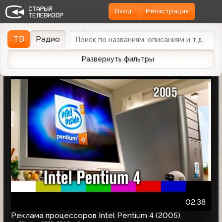
Вход
Регистрация
Найдено 1166 записей
Дата эфира
Дата заливки
↓
ТВ
Радио
Развернуть фильтры
02:38
Реклама процессоров Intel Pentium 4 (2005)