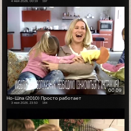
4 мая 2026, 00:19
197
00:09
Но-Шпа (2010) Просто работает
3 мая 2026, 23:50
184