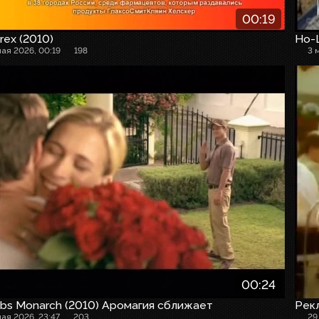
00:19
rex (2010)
Но-
мая 2026, 00:19
198
3 
00:24
bs Monarch (2010) Аромагия сближает
Рек
мая 2026, 23:47
203
29