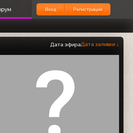
орум
Вход
Регистрация
Дата заливки
↓
Дата эфира