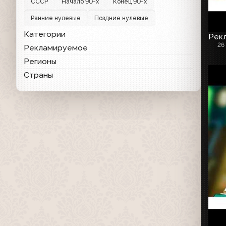
СССР
Начало 90-х
Конец 90-х
Ранние нулевые
Поздние нулевые
Категории
Рекл
26
Рекламируемое
Регионы
Страны