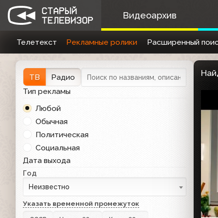
Видеоархив
Телетекст
Рекламные ролики
Расширенный поис
Най
ТВ
Радио
Тип рекламы
Любой
Обычная
Политическая
Социальная
Дата выхода
Год
Неизвестно
Указать временной промежуток