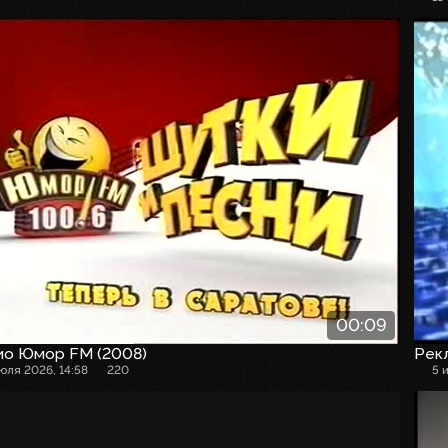
00:09
ио Юмор FM (2008)
Рекл
июля 2026, 14:58
220
5 