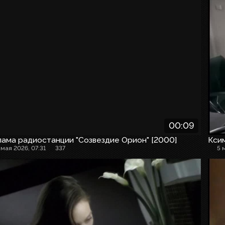
00:09
ама радиостанции "Созвездие Орион" [2000]
Кси
 мая 2026, 07:31
337
5 