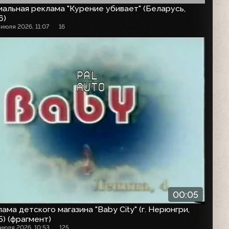
альная реклама "Курение убивает" (Беларусь,
6)
 июля 2026, 11:07
16
00:05
ама детского магазина "Baby City" (г. Нерюнгри,
) (фрагмент)
 июля 2026, 10:53
125