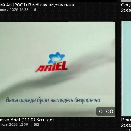
й Ап (2001) Весёлая вкуснятина
Соци
 июля 2026, 15:38
6
200
25
01:00
ама Ariel (1999) Хот-дог
Рекл
 июля 2026, 12:09
152
2005
13