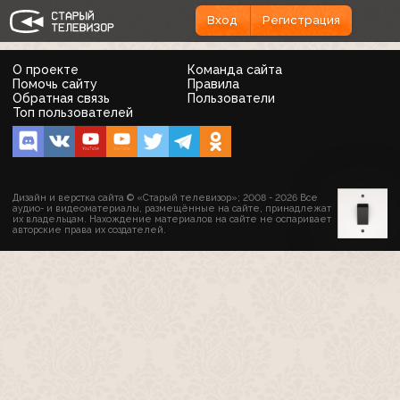
Вход
Регистрация
О проекте
Команда сайта
Помочь сайту
Правила
Обратная связь
Пользователи
Топ пользователей
Дизайн и верстка сайта © «Старый телевизор»; 2008 - 2026 Все
аудио- и видеоматериалы, размещённые на сайте, принадлежат
их владельцам. Нахождение материалов на сайте не оспаривает
авторские права их создателей.