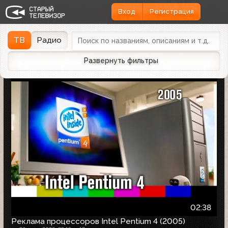
Вход
Регистрация
Найдено 1166 записей
Дата эфира
Дата заливки
↓
ТВ
Радио
Развернуть фильтры
02:38
Реклама процессоров Intel Pentium 4 (2005)