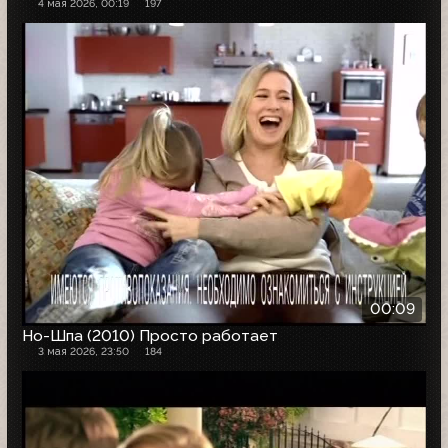
4 мая 2026, 00:19
197
00:09
Но-Шпа (2010) Просто работает
3 мая 2026, 23:50
184