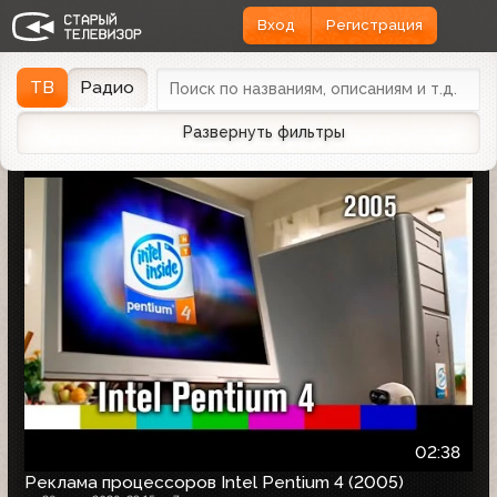
Вход
Регистрация
Найдено 1166 записей
Дата эфира
Дата заливки
↓
ТВ
Радио
Развернуть фильтры
02:38
Реклама процессоров Intel Pentium 4 (2005)