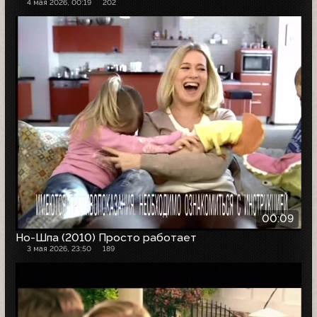
4 мая 2026, 00:19
202
00:09
Но-Шпа (2010) Просто работает
3 мая 2026, 23:50
189