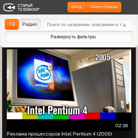
Вход
Регистрация
Найдено 1166 записей
Дата эфира
Дата заливки
↓
ТВ
Радио
Развернуть фильтры
02:38
Реклама процессоров Intel Pentium 4 (2005)