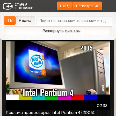
Вход
Регистрация
Найдено 1166 записей
Дата эфира
Дата заливки
↓
ТВ
Радио
Развернуть фильтры
02:38
Реклама процессоров Intel Pentium 4 (2005)