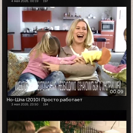
4 мая 2026, 00:19
197
00:09
Но-Шпа (2010) Просто работает
3 мая 2026, 23:50
184