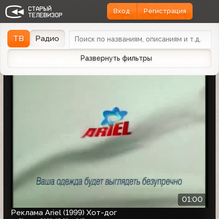
Вход
Регистрация
Найдено 1162 записи
Дата эфира
Дата заливки
↓
ТВ
Радио
Развернуть фильтры
01:00
Реклама Ariel (1999) Хот-дог