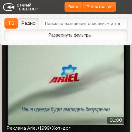
Вход
Регистрация
Найдено 1162 записи
Дата эфира
Дата заливки
↓
ТВ
Радио
Развернуть фильтры
01:00
Реклама Ariel (1999) Хот-дог