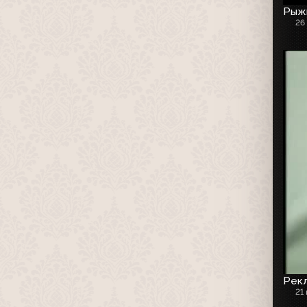
Рыжи
26
Рекл
21