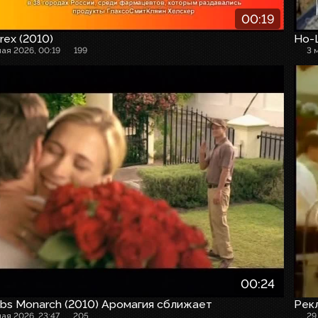
00:19
rex (2010)
Но-
мая 2026, 00:19
199
3 
00:24
bs Monarch (2010) Аромагия сближает
Рек
мая 2026, 23:47
205
29