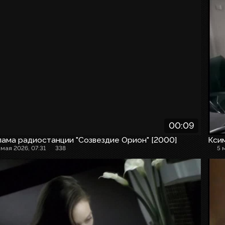
00:09
ама радиостанции "Созвездие Орион" [2000]
Кси
 мая 2026, 07:31
338
5 