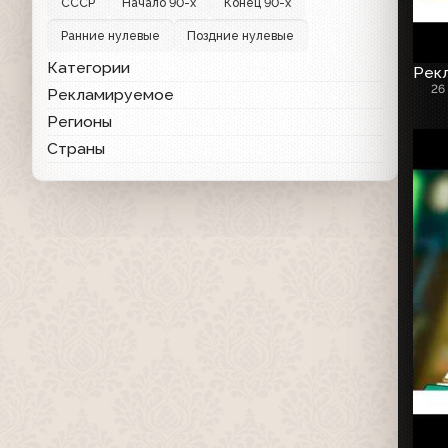
СССР
Начало 90-х
Конец 90-х
Ранние нулевые
Поздние нулевые
Категории
Рекл
26
Рекламируемое
Регионы
Страны