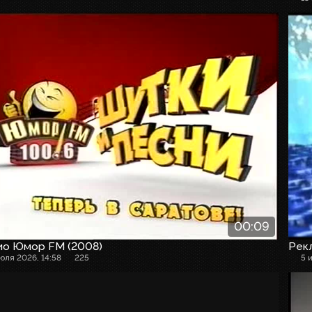
00:09
ио Юмор FM (2008)
Рекл
июля 2026, 14:58
225
5 