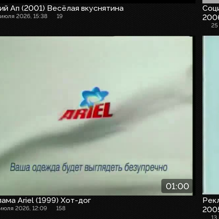
й Ап (2001) Весёлая вкуснятина
Соци
 июля 2026, 15:38
19
200
25
01:00
ама Ariel (1999) Хот-дог
Рекл
 июля 2026, 12:09
158
2005
13