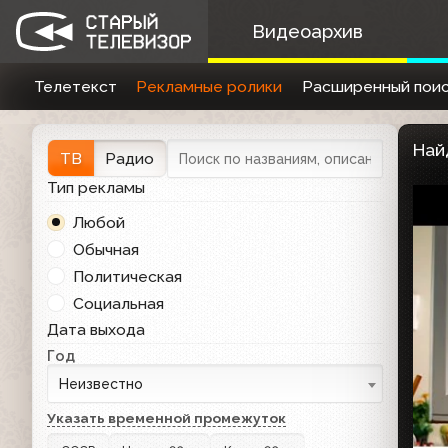
Видеоархив
Телетекст
Рекламные ролики
Расширенный поис
Най
ТВ
Радио
Тип рекламы
Любой
Обычная
Политическая
Социальная
Дата выхода
Год
Неизвестно
Указать временной промежуток