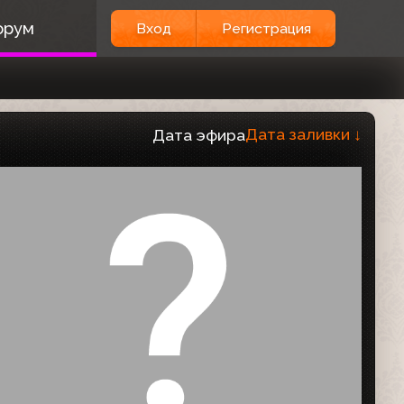
орум
Вход
Регистрация
Дата заливки
↓
Дата эфира