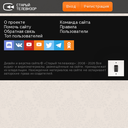
Вход
Регистрация
О проекте
Команда сайта
Помочь сайту
Правила
Обратная связь
Пользователи
Топ пользователей
Дизайн и верстка сайта © «Старый телевизор»; 2008 - 2026 Все
аудио- и видеоматериалы, размещённые на сайте, принадлежат
их владельцам. Нахождение материалов на сайте не оспаривает
авторские права их создателей.