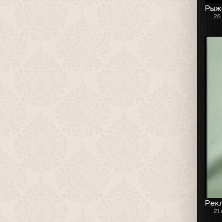
Рыжи
26
Рекл
21