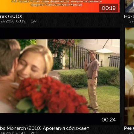
00:19
rex (2010)
Но-
мая 2026, 00:19
197
3 
00:24
bs Monarch (2010) Аромагия сближает
Рек
мая 2026, 23:47
203
29