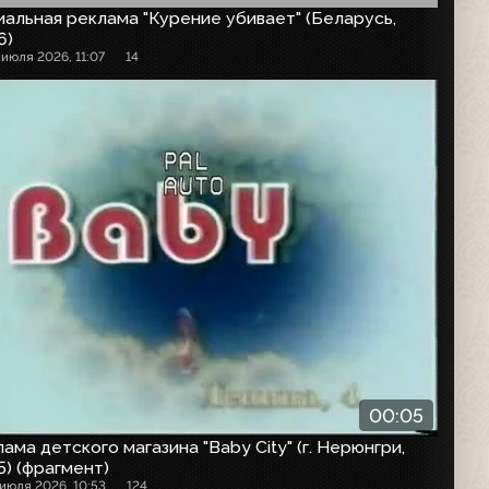
альная реклама "Курение убивает" (Беларусь,
6)
 июля 2026, 11:07
14
00:05
ама детского магазина "Baby City" (г. Нерюнгри,
) (фрагмент)
 июля 2026, 10:53
124