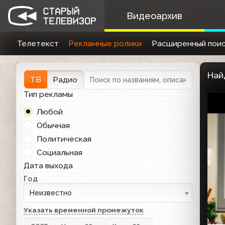
Видеоархив
Телетекст
Рекламные ролики
Расширенный поис
Най
ТВ
Радио
Тип рекламы
Любой
Обычная
Политическая
Социальная
Дата выхода
Год
Неизвестно
Указать временной промежуток