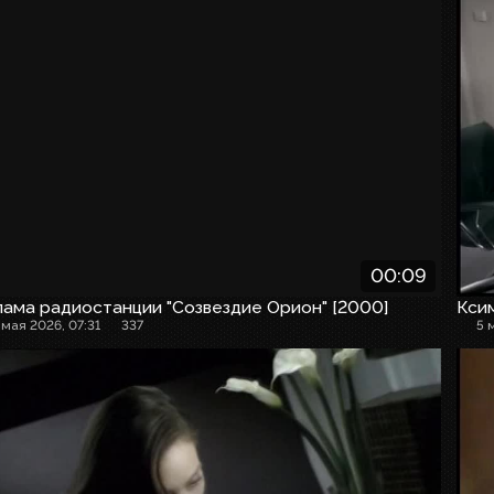
00:09
ама радиостанции "Созвездие Орион" [2000]
Кси
 мая 2026, 07:31
337
5 