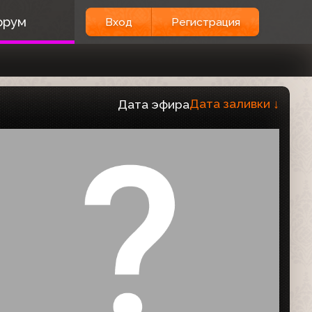
орум
Вход
Регистрация
Дата заливки
↓
Дата эфира