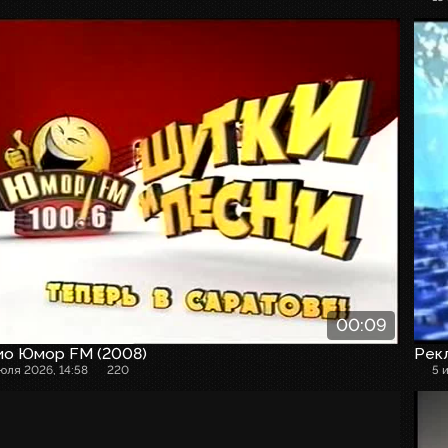
00:09
ио Юмор FM (2008)
Рекл
июля 2026, 14:58
220
5 