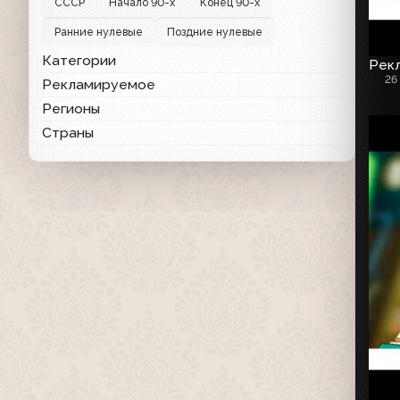
СССР
Начало 90-х
Конец 90-х
Ранние нулевые
Поздние нулевые
Категории
Рекл
26
Рекламируемое
Регионы
Страны