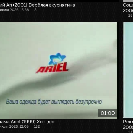
й Ап (2001) Весёлая вкуснятина
Соци
 июля 2026, 15:38
3
200
25
01:00
ама Ariel (1999) Хот-дог
Рекл
 июля 2026, 12:09
152
2005
13