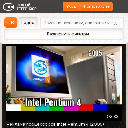
Вход
Регистрация
Найдено 1166 записей
Дата эфира
Дата заливки
↓
ТВ
Радио
Развернуть фильтры
02:38
Реклама процессоров Intel Pentium 4 (2005)