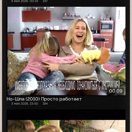
4 мая 2026, 00:19
197
00:09
Но-Шпа (2010) Просто работает
3 мая 2026, 23:50
184