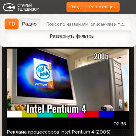
Вход
Регистрация
Найдено 1166 записей
Дата эфира
Дата заливки
↓
ТВ
Радио
Развернуть фильтры
02:38
Реклама процессоров Intel Pentium 4 (2005)