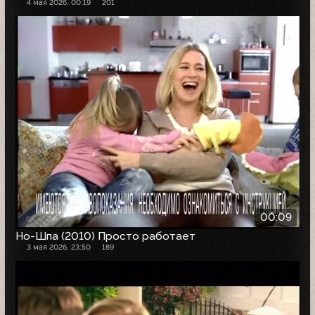
4 мая 2026, 00:19
201
00:09
Но-Шпа (2010) Просто работает
3 мая 2026, 23:50
189