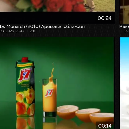
00:24
bs Monarch (2010) Аромагия сближает
Рек
мая 2026, 23:47
201
29
00:14