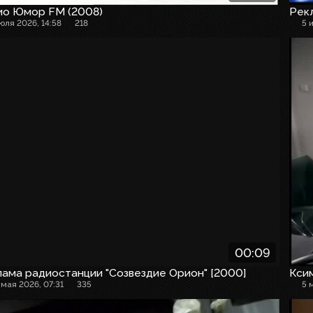
ио Юмор FM (2008)
Рекл
июля 2026, 14:58
218
5 
00:09
ама радиостанции "Созвездие Орион" [2000]
Кси
 мая 2026, 07:31
335
5 