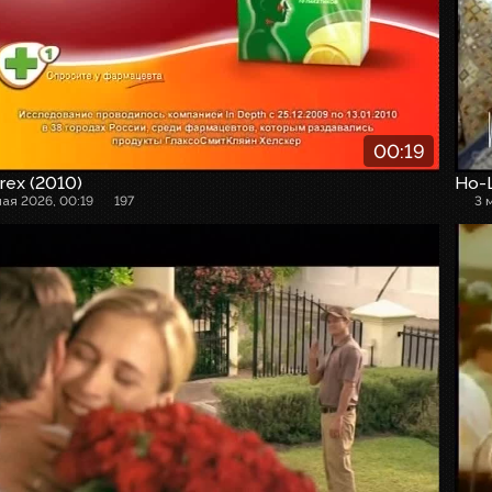
00:19
rex (2010)
Но-
мая 2026, 00:19
197
3 