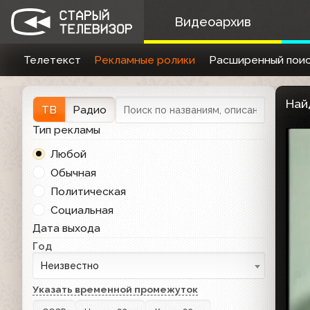
Видеоархив
Телетекст
Рекламные ролики
Расширенный поис
Най
ТВ
Радио
Тип рекламы
Любой
Обычная
Политическая
Социальная
Дата выхода
Год
Неизвестно
Указать временной промежуток