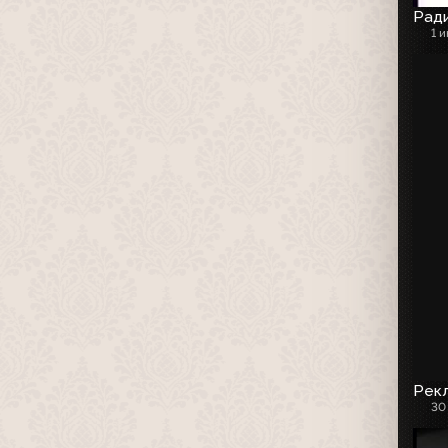
Рад
1 
Рекл
30