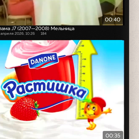
00:40
лама J7 (2007—2008) Мельница
 апреля 2026, 10:26
184
00:35