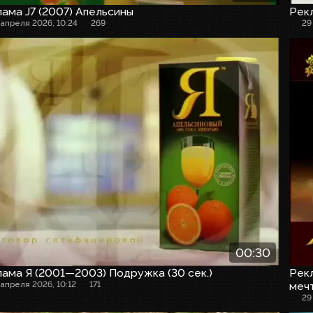
ама J7 (2007) Апельсины
Рекл
 апреля 2026, 10:24
269
29
00:30
ама Я (2001—2003) Подружка (30 сек.)
Рекл
 апреля 2026, 10:12
171
меч
29