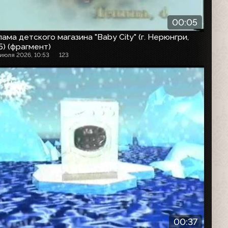
00:05
ама детского магазина "Baby City" (г. Нерюнгри,
) (фрагмент)
 июля 2026, 10:53
123
00:37