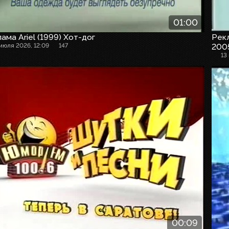
01:00
ама Ariel (1999) Хот-дог
Рекл
 июля 2026, 12:09
147
2005
13
00:09