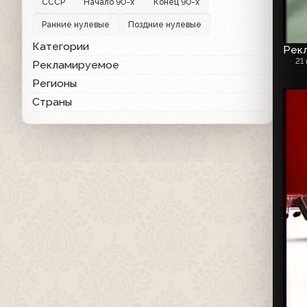
СССР
Начало 90-х
Конец 90-х
Ранние нулевые
Поздние нулевые
Категории
Рекл
21
Рекламируемое
Регионы
Страны