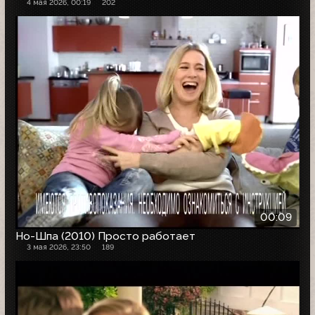
4 мая 2026, 00:19
202
00:09
Но-Шпа (2010) Просто работает
3 мая 2026, 23:50
189