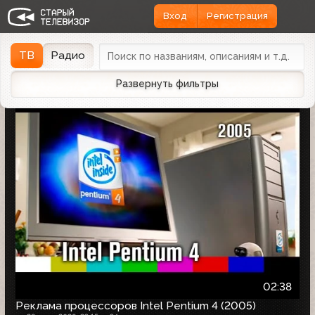
Вход
Регистрация
Найдено 1166 записей
Дата эфира
Дата заливки
↓
ТВ
Радио
Развернуть фильтры
02:38
Реклама процессоров Intel Pentium 4 (2005)