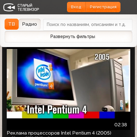
Вход
Регистрация
Найдено 1166 записей
Дата эфира
Дата заливки
↓
ТВ
Радио
Развернуть фильтры
02:38
Реклама процессоров Intel Pentium 4 (2005)