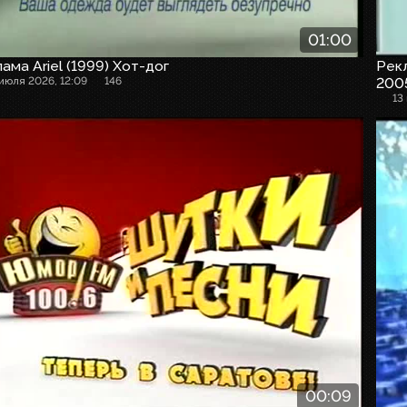
01:00
ама Ariel (1999) Хот-дог
Рекл
 июля 2026, 12:09
146
2005
13
00:09