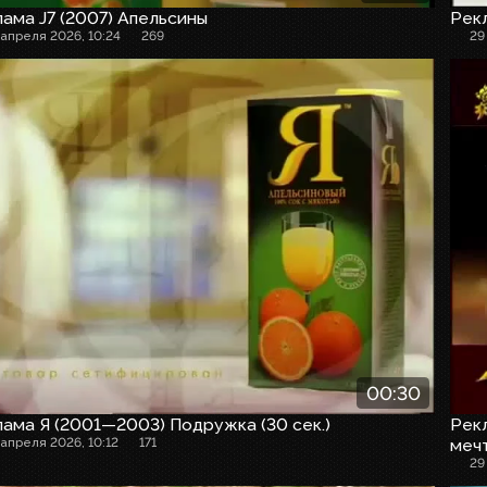
ама J7 (2007) Апельсины
Рекл
 апреля 2026, 10:24
269
29
00:30
ама Я (2001—2003) Подружка (30 сек.)
Рекл
 апреля 2026, 10:12
171
меч
29