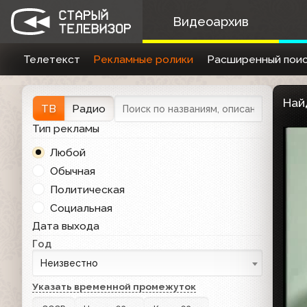
Видеоархив
Телетекст
Рекламные ролики
Расширенный поис
Най
ТВ
Радио
Тип рекламы
Любой
Обычная
Политическая
Социальная
Дата выхода
Год
Неизвестно
Указать временной промежуток