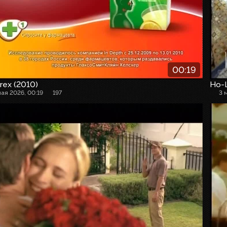
00:19
rex (2010)
Но-
мая 2026, 00:19
197
3 