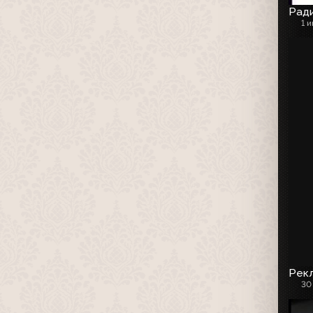
Рад
1 
Рекл
30