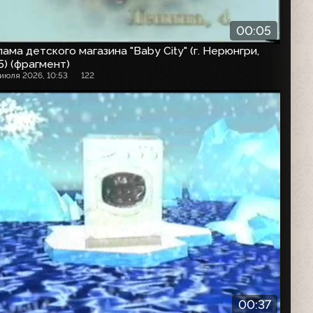
00:05
ама детского магазина "Baby City" (г. Нерюнгри,
) (фрагмент)
 июля 2026, 10:53
122
00:37