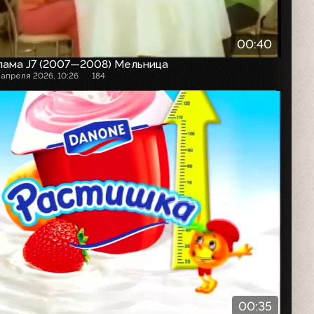
00:40
лама J7 (2007—2008) Мельница
 апреля 2026, 10:26
184
00:35