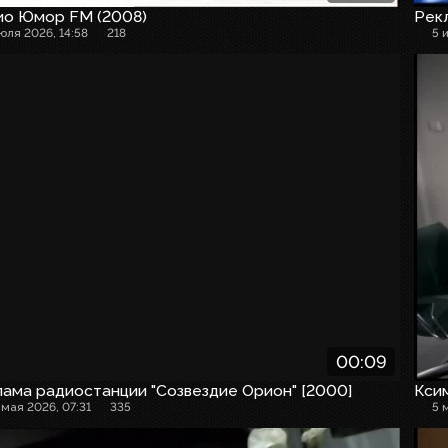
ио Юмор FM (2008)
Рекл
июля 2026, 14:58
218
5 
00:09
ама радиостанции "Созвездие Орион" [2000]
Кси
 мая 2026, 07:31
335
5 