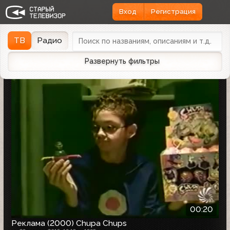
Вход
Регистрация
Найдено 5 записей
Дата эфира
Дата заливки
↓
ТВ
Радио
Развернуть фильтры
00:20
Реклама (2000) Chupa Chups