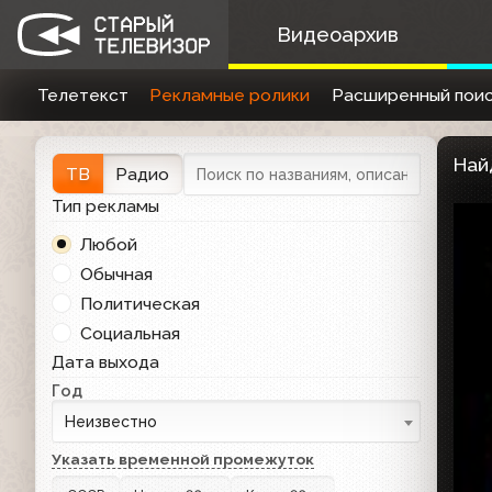
Видеоархив
Телетекст
Рекламные ролики
Расширенный поис
Най
ТВ
Радио
Тип рекламы
Любой
Обычная
Политическая
Социальная
Дата выхода
Год
Неизвестно
Указать временной промежуток