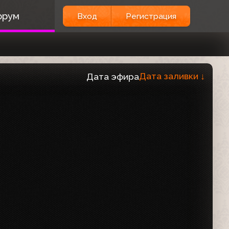
орум
Вход
Регистрация
Дата заливки
↓
Дата эфира