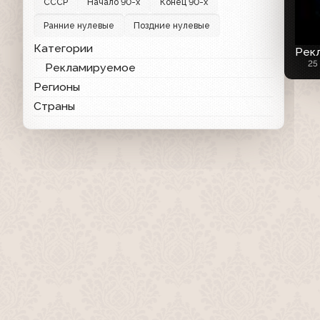
СССР
Начало 90-х
Конец 90-х
Ранние нулевые
Поздние нулевые
Категории
Рек
25
Рекламируемое
Регионы
Страны