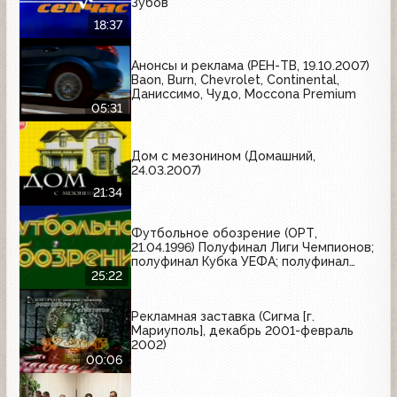
Зубов
18:37
Анонсы и реклама (РЕН-ТВ, 19.10.2007)
Baon, Burn, Chevrolet, Continental,
Даниссимо, Чудо, Moccona Premium
05:31
Дом с мезонином (Домашний,
24.03.2007)
21:34
Футбольное обозрение (ОРТ,
21.04.1996) Полуфинал Лиги Чемпионов;
полуфинал Кубка УЕФА; полуфинал
Кубка Обладателей Кубков
25:22
Рекламная заставка (Сигма [г.
Мариуполь], декабрь 2001-февраль
2002)
00:06