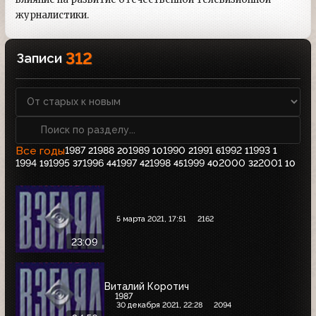
журналистики.
312
Записи
Все годы
1987
1988
1989
1990
1991
1992
1993
2
20
10
2
6
1
1
1994
1995
1996
1997
1998
1999
2000
2001
19
37
44
42
45
40
32
10
5 марта 2021, 17:51
2162
23:09
Виталий Коротич
1987
30 декабря 2021, 22:28
2094