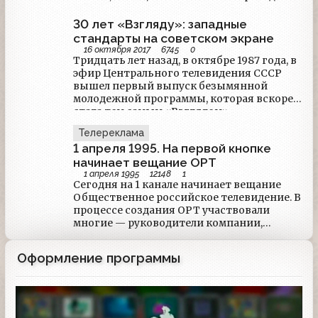
второй звёздный час. Немного таких
Национальной ассоциации
людей было. Вот такими словами он
телерадиовещателей Эдуард Сагалаев.
30 лет «Взгляду»: западные
завершал свои мемуары: «Я отыграл свой
"Умер мой близкий друг, соратник по
стандарты на советском экране
первый и, увы, уже второй тайм.
работе на телевидении, замечательный
16 октября 2017
6745
0
Верховный судья назначил
человек, яркий профессионал Анатолий
Тридцать лет назад, в октябре 1987 года, в
дополнительное время. Спасибо ему.
Григорьевич Лысенко.
эфир Центрального телевидения СССР
Будем играть до конца»
вышел первый выпуск безымянной
молодежной программы, которая вскоре
стала тем самым «Взглядом»,
популяризовала понятие ток-шоу и
Телереклама
сделала знаменитыми своих ведущих.
1 апреля 1995. На первой кнопке
начинает вещание ОРТ
1 апреля 1995
12148
1
Сегодня на 1 канале начинает вещание
Общественное российское телевидение. В
процессе создания ОРТ участвовали
многие — руководители компании,
Ассоциация независимых телекомпаний,
коммерческие и рекламные структуры,
Оформление программы
компания «Останкино» и государство.
После долгого периода многочисленных
обсуждений, парламентских дебатов и
различных слухов, зрители, наконец,
собственными глазами увидят, как