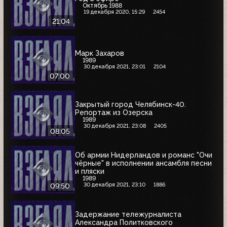
Октябрь 1988
19 декабря 2020, 15:29
2454
21:04
Марк Захаров
1989
30 декабря 2021, 23:01
2104
07:00
Закрытый город Челябинск-40.
Репортаж из Озерска
1989
30 декабря 2021, 23:08
2405
08:05
Об армии Нидерландов и романс "Очи
чёрные" в исполнении ансамбля песни
и пляски
1989
30 декабря 2021, 23:10
1886
09:50
Задержание тележурналиста
Александра Политковского