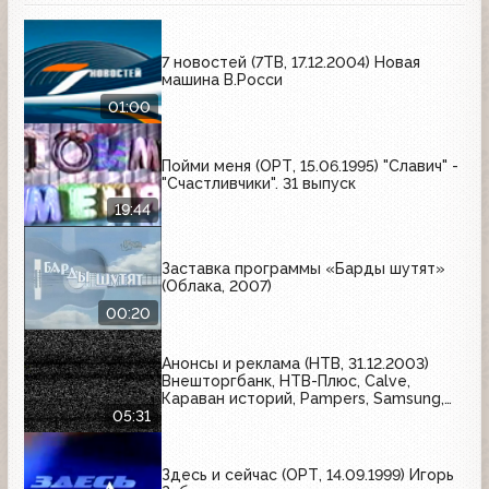
7 новостей (7ТВ, 17.12.2004) Новая
машина В.Росси
01:00
Пойми меня (ОРТ, 15.06.1995) "Славич" -
"Счастливчики". 31 выпуск
19:44
Заставка программы «Барды шутят»
(Облака, 2007)
00:20
Анонсы и реклама (НТВ, 31.12.2003)
Внешторгбанк, НТВ-Плюс, Calve,
Караван историй, Pampers, Samsung,
Балтика, Camay, Head & Shoulders, LG,
05:31
Nivea
Здесь и сейчас (ОРТ, 14.09.1999) Игорь