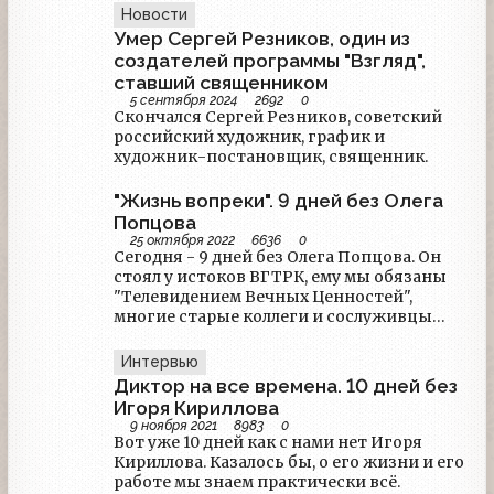
расследование и есть ли шанс раскрыть
Новости
убийство?
Умер Сергей Резников, один из
создателей программы "Взгляд",
ставший священником
5 сентября 2024
2692
0
Скончался Сергей Резников, советский
российский художник, график и
художник-постановщик, священник.
"Жизнь вопреки". 9 дней без Олега
Попцова
25 октября 2022
6636
0
Сегодня - 9 дней без Олега Попцова. Он
стоял у истоков ВГТРК, ему мы обязаны
"Телевидением Вечных Ценностей",
многие старые коллеги и сослуживцы
вспоминают его по-тёплому. Его памяти
посвящает материал агентство "РИА
Интервью
Новости".
Диктор на все времена. 10 дней без
Игоря Кириллова
9 ноября 2021
8983
0
Вот уже 10 дней как с нами нет Игоря
Кириллова. Казалось бы, о его жизни и его
работе мы знаем практически всё.