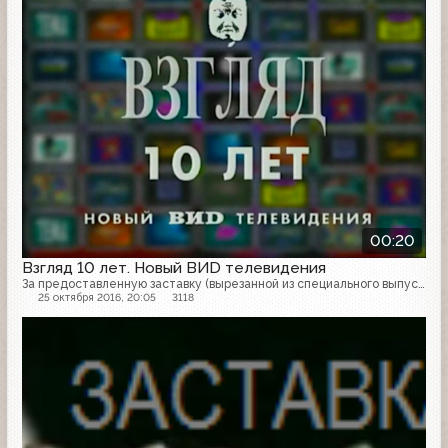
выглядит новое телевидение.
00:20
Взгляд 10 лет. Новый ВИD телевидения
За предоставленную заставку (вырезанной из специального выпуска программы "Звёздный час") огромное спасибо - Татьяне Галкиной, также Григорию Ющенко за поиск и помощь в нахождении.
25 октября 2016, 20:05
3118