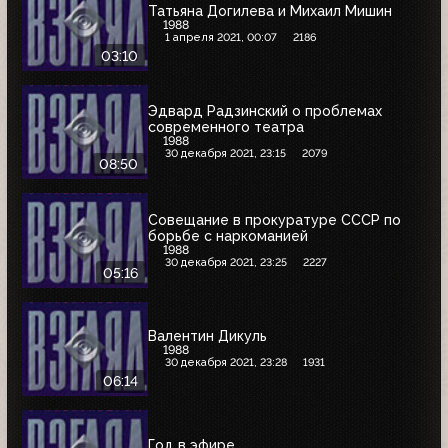
Татьяна Догилева и Михаил Мишин
1988
1 апреля 2021, 00:07
2186
03:10
Эдвард Радзинский о проблемах
современного театра
1988
30 декабря 2021, 23:15
2079
08:50
Совещание в прокуратуре СССР по
борьбе с наркоманией
1988
30 декабря 2021, 23:25
2227
05:16
Валентин Дикуль
1988
30 декабря 2021, 23:28
1931
06:14
Год в эфире