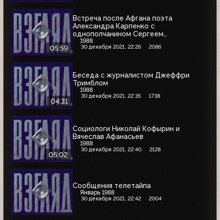
Встреча после Афгана поэта
Александра Карпенко с
однополчанином Сергеем
1988
Пожаджуком
30 декабря 2021, 22:26
2086
05:59
Беседа с журналистом Джеффри
Тримблом
1988
30 декабря 2021, 22:35
1738
04:31
Социологи Николай Кофырин и
Вячеслав Афанасьев
1988
30 декабря 2021, 22:40
2128
05:02
Сообщения телетайпа
Январь 1988
30 декабря 2021, 22:42
2004