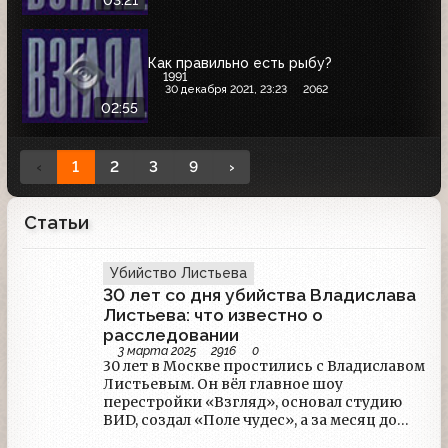
Как правильно есть рыбу?
1991
30 декабря 2021, 23:23
2062
02:55
‹
1
2
3
9
›
Статьи
Убийство Листьева
30 лет со дня убийства Владислава
Листьева: что известно о
расследовании
3 марта 2025
2916
0
30 лет в Москве простились с Владиславом
Листьевым. Он вёл главное шоу
перестройки «Взгляд», основал студию
ВИD, создал «Поле чудес», а за месяц до
смерти возглавил ОРТ. Как шло