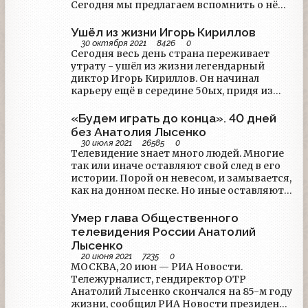
Сегодня мы предлагаем вспомнить о нём
через его прямую речь - мы собрали
интервью, данные Игорем Леонидовичем
Ушёл из жизни Игорь Кириллов
в разные годы.
30 октября 2021
8426
0
Сегодня весь день страна переживает
утрату - ушёл из жизни легендарный
диктор Игорь Кириллов. Он начинал
карьеру ещё в середине 50ых, придя из
театра, и оставался верен телевидению до
последних дней. Ему было 89 лет.
«Будем играть до конца». 40 дней
без Анатолия Лысенко
30 июля 2021
26585
0
​​​​​​​Телевидение знает много людей. Многие
так или иначе оставляют свой след в его
истории. Порой он невесом, и замывается,
как на донном песке. Но иные оставляют
его таким глубоким, что ещё долго
читается оставленная ими после себя
Умер глава Общественного
брешь. Одним из таких был Анатолий
телевидения России Анатолий
Лысенко. Он начинал карьеру ещё на
Лысенко
советском телевидении, свой первый
20 июня 2021
7235
0
звёздный час встретил в период
МОСКВА, 20 июн — РИА Новости.
Перестройки, стоял у истоков
Тележурналист, гендиректор ОТР
федерального и городского телевещания,
Анатолий Лысенко скончался на 85-м году
уже в преклонном возрасте встретил свой
жизни, сообщил РИА Новости президент