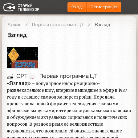
Вход
Регистрация
Архив
Первая программа ЦТ
Взгляд
Взгляд
ОРТ
Первая программа ЦТ
«Взгляд»
– популярное информационно-
развлекательное шоу, впервые вышедшее в эфир в 1987
году и ставшее символом перестройки. Передача
представила новый формат телевидения с живыми
эфирными выпусками, интервью, музыкальными клипами
и обсуждением актуальных социальных и политических
вопросов. В разное время её вели известные
журналисты, что позволило ей оказать значительное
влияние на развитие отечественной телевизионной