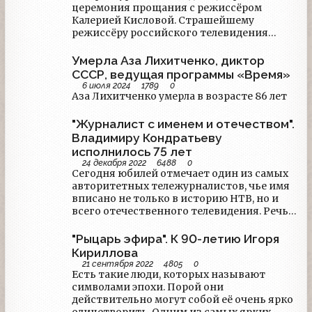
церемония прощания с режиссёром
каналами "Ностальгия" и "Радость моя".
Калерией Кисловой. Страшейшему
Остаётся он востребован и сегодня -
режиссёру российского телевидения
нередко Кочергин становится ведущим
было 99 лет.
массовых мероприятий.
Умерла Аза Лихитченко, диктор
СССР, ведущая программы «Время»
6 июля 2024
1789
0
Аза Лихитченко умерла в возрасте 86 лет
"Журналист с именем и отечеством".
Владимиру Кондратьеву
исполнилось 75 лет
24 декабря 2022
6488
0
Сегодня юбилей отмечает один из самых
авторитетных тележурналистов, чье имя
вписано не только в историю НТВ, но и
всего отечественного телевидения. Речь о
Владимире Петровиче Кондратьеве —
единственном из авторов, кого все
"Рыцарь эфира". К 90-летию Игоря
называют строго по имени и отчеству
Кириллова
даже в эфире. Потому что именно так
21 сентября 2022
4805
0
обращаются к старшему наставнику.
Есть такие люди, которых называют
символами эпохи. Порой они
действительно могут собой её очень ярко