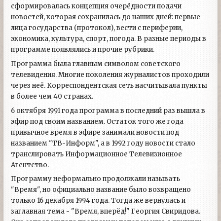
сформировалась концепция очерёдности подачи
новостей, которая сохранилась до наших дней: первые
лица государства (протокол), вести с периферии,
экономика, культура, спорт, погода. В разные периоды в
программе появлялись и прочие рубрики.
Программа была главным символом советского
телевидения. Многие поколения журналистов проходили
через неё. Корреспондентская сеть насчитывала пункты
в более чем 40 странах.
6 октября 1991 года программа в последний раз вышла в
эфир под своим названием. Остаток того же года
привычное время в эфире занимали новости под
названием "ТВ-Информ", а в 1992 году новости стало
транслировать Информационное Телевизионное
Агентство.
Программу неформально продолжали называть
"Время", но официально название было возвращено
только 16 декабря 1994 года. Тогда же вернулась и
заглавная тема - "Время, вперёд!" Георгия Свиридова.