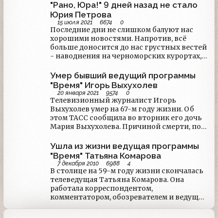
радийщиком, тележурналистом,
"Рано, Юра!" 9 дней назад не стало
Заслуженным артистом СССР...
Юрия Петрова
15 июля 2021
6674
0
Последние дни не слишком балуют нас
хорошими новостями. Напротив, всё
больше доносится до нас грустных вестей
- наводнения на черноморских курортах,
очередной виток пандемии... Самым
громким событием однозначно стала
Умер бывший ведущий программы
смерть легендарного кинорежиссёра
"Время" Игорь Выхухолев
Владимира Меньшова. Но на этом фоне
20 января 2021
9574
0
затерялось другое событие. 9 дней назад
Телевизионный журналист Игорь
ушёл человек, который тоже выбрал себе
Выхухолев умер на 67-м году жизни. Об
актёрскую стезю, но главной его ролью
этом ТАСС сообщила во вторник его дочь
стали новости. Это был Юрий Петров.
Мария Выхухолева. Причиной смерти, по
её словам, стали проблемы с сердцем.
Выхухолев родился в Москве 15 января
Ушла из жизни ведущая программы
1955 года. После окончания школы
"Время" Татьяна Комарова
поступил в МГУ, где учился на социально-
7 декабря 2010
6988
4
экономическом факультете.
В столице на 59-м году жизни скончалась
телеведущая Татьяна Комарова. Она
работала корреспондентом,
комментатором, обозревателем и ведущей
информационной программы
"Время".Татьяна Комарова родилась в 1952