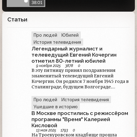
38:01
Статьи
Про людей
Юбилей
История телевидения
Легендарный журналист и
телеведущий Евгений Кочергин
отметил 80-летний юбилей
9 ноября 2025
3878
0
В эту пятницу принял поздравления
знаменитый телеведущий Евгений
Кочергин. Он родился 7 ноября 1945 года в
Сталинграде, будущем Волгограде.
Получив образование экономиста, он
уехал работать в Якутию, где позже нашёл
Про людей
История телевидения
себя диктором на радио. Оттуда он
Ушедшие в историю
перешёл сначала на местное телевидение,
В Москве простились с режиссёром
а спустя время - на Центральное. После
программы "Время" Калерией
крушения СССР он нашёл себя на новом
Кисловой
российском телевидении - успел
13 мая 2025
1793
0
поработать в "Деловой России" канала
На Троекуровском кладбище прошла
РТР, других программах, сотрудничал с