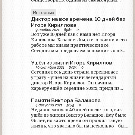
олицетворить. Одним из самых ярких
таких лиц был Игорь Кириллов. Легенда
телевидения, знаменитый ведущий
Интервью
программы "Время".
Диктор на все времена. 10 дней без
Игоря Кириллова
9 ноября 2021
8981
0
Вот уже 10 дней как с нами нет Игоря
Кириллова. Казалось бы, о его жизни и его
работе мы знаем практически всё.
Сегодня мы предлагаем вспомнить о нём
через его прямую речь - мы собрали
интервью, данные Игорем Леонидовичем
Ушёл из жизни Игорь Кириллов
в разные годы.
30 октября 2021
8425
0
Сегодня весь день страна переживает
утрату - ушёл из жизни легендарный
диктор Игорь Кириллов. Он начинал
карьеру ещё в середине 50ых, придя из
театра, и оставался верен телевидению до
последних дней. Ему было 89 лет.
Памяти Виктора Балашова
4 августа 2021
5875
0
Недавно минуло 40 дней после того, как
ушёл из жизни Виктор Балашов. Ему было
96 лет, но за это время он прожил такую
жизнь, что хватило бы на несколько - был
фронтовиком, журналистом-