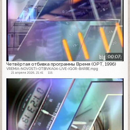
00:07
Четвёртая отбивка программы Время (ОРТ, 1996)
VREMIA-NOVOSTI-OTBIVKA04-LIVE-IGOR-BARBE.mpg
21 апреля 2026, 21:41
115