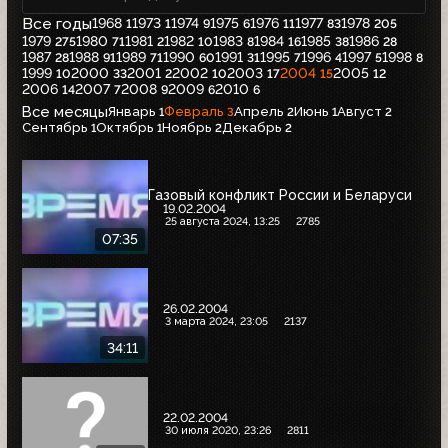
Все годы
1968
1973
1974
1975
1976
1977
1978
1
1
9
6
11
83
205
1979
1980
1981
1982
1983
1984
1985
1986
275
71
2
10
8
16
38
28
1987
1988
1989
1990
1991
1995
1996
1997
1998
28
91
71
60
31
7
4
5
8
1999
2000
2001
2002
2003
2004
2005
10
33
2
10
17
15
12
2006
2007
2008
2009
2010
14
7
9
6
6
Все месяцы
Январь
Февраль
Апрель
Июнь
Август
1
3
2
1
2
Сентябрь
Октябрь
Ноябрь
Декабрь
1
1
2
2
Газовый конфликт России и Беларуси
19.02.2004
25 августа 2024, 13:25
2785
07:35
26.02.2004
3 марта 2024, 23:05
2137
34:11
22.02.2004
30 июля 2020, 23:26
2811