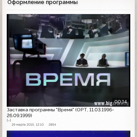
Оформление программы
г. в семье радиодиктора Елены
Измайловской и радиоинженера,
специалиста по системам наведения
Заставка программы
ракет с подводных лодок Марка Альбаца.
00:14
Заставка программы "Время" (ОРТ, 11.03.1996-
26.09.1999)
(-)
29 марта 2015, 12:10
2854
Заставка