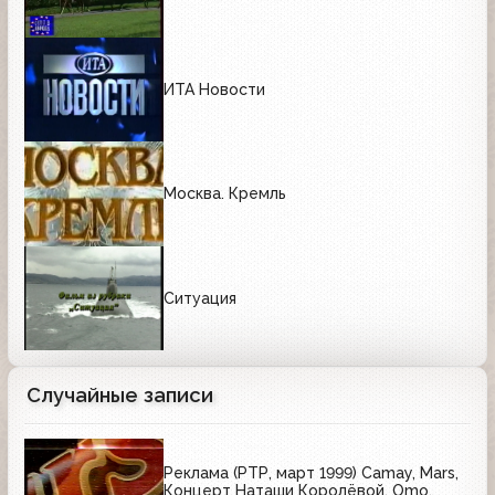
ИТА Новости
Москва. Кремль
Ситуация
Случайные записи
Реклама (РТР, март 1999) Camay, Mars,
Концерт Наташи Королёвой, Omo,