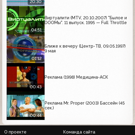
20:30
Виртуалити (MTV, 20.10.2007) "Былое и
DOOМы". 11 выпуск. 1995 — Full Throttle
04:51
Ближе к вечеру (Центр-ТВ, 09.05.1997)
9 мая
01:12
Реклама (1998) Медицина-АСК
00:43
Реклама Mr. Proper (2003) Бассейн (45
сек.)
00:44
О проекте
Команда сайта