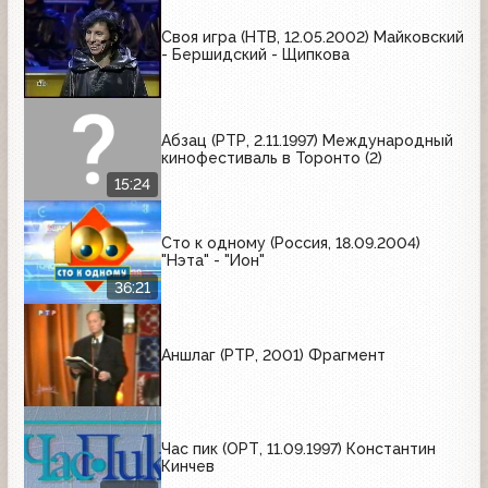
Своя игра (НТВ, 12.05.2002) Майковский
- Бершидский - Щипкова
Абзац (РТР, 2.11.1997) Международный
кинофестиваль в Торонто (2)
15:24
Сто к одному (Россия, 18.09.2004)
"Нэта" - "Ион"
36:21
Аншлаг (РТР, 2001) Фрагмент
Час пик (ОРТ, 11.09.1997) Константин
Кинчев