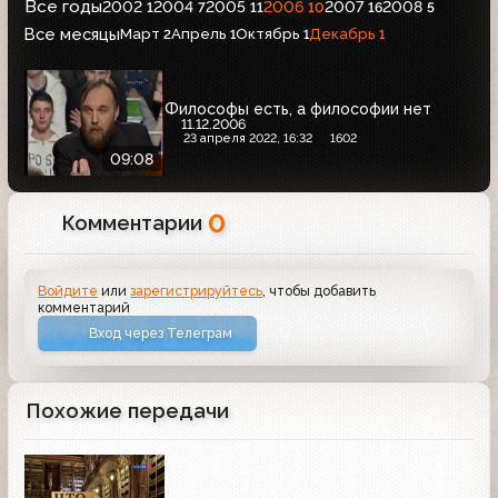
Все годы
2002
2004
2005
2006
2007
2008
1
7
11
10
16
5
Все месяцы
Март
Апрель
Октябрь
Декабрь
2
1
1
1
Философы есть, а философии нет
11.12.2006
23 апреля 2022, 16:32
1602
09:08
0
Комментарии
Войдите
или
зарегистрируйтесь
, чтобы добавить
комментарий
Вход через Телеграм
Похожие передачи