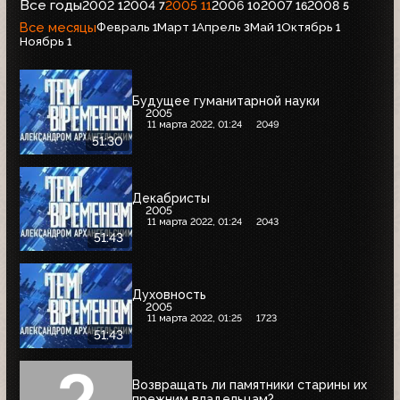
Все годы
2002
2004
2005
2006
2007
2008
1
7
11
10
16
5
Все месяцы
Февраль
Март
Апрель
Май
Октябрь
1
1
3
1
1
Ноябрь
1
Будущее гуманитарной науки
2005
11 марта 2022, 01:24
2049
51:30
Декабристы
2005
11 марта 2022, 01:24
2043
51:43
Духовность
2005
11 марта 2022, 01:25
1723
51:43
Возвращать ли памятники старины их
прежним владельцам?