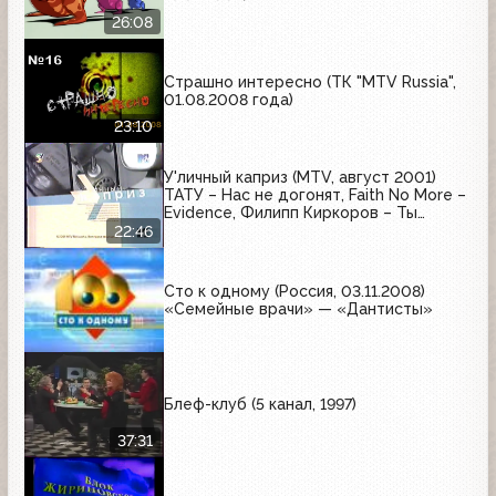
26:08
Страшно интересно (ТК "MTV Russia",
01.08.2008 года)
23:10
У'личный каприз (MTV, август 2001)
ТАТУ – Нас не догонят, Faith No More –
Evidence, Филипп Киркоров – Ты
поверишь, Chemical Brothers – Out Of
22:46
Control, Madoona – Music
Сто к одному (Россия, 03.11.2008)
«Семейные врачи» — «Дантисты»
Блеф-клуб (5 канал, 1997)
37:31