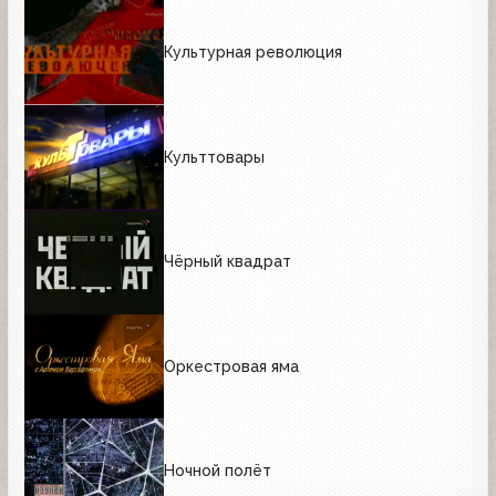
Культурная революция
Культтовары
Чёрный квадрат
Оркестровая яма
Ночной полёт