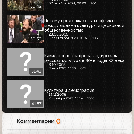
27 октября 2024, 00:02
804
50:43
Почему продолжаются конфликты
между людьми культуры и церковной
общественностью
23.05.2005
27 сентября 2023, 16:07
1365
50:59
Какие ценности пропагандировала
русская культура в 90-е годы ХХ века
3.10.2005
7 мая 2025, 16:18
601
51:43
Культура и демография
14.11.2005
8 октября 2022, 16:14
1536
41:57
0
Комментарии