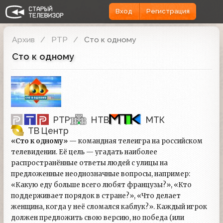
Вход
Регистрация
Архив
РТР
Сто к одному
Сто к одному
РТР
НТВ
МТК
ТВ Центр
«Сто к одному»
— командная телеигра на российском
телевидении. Её цель — угадать наиболее
распространённые ответы людей с улицы на
предложенные неоднозначные вопросы, например:
«Какую еду больше всего любят французы?», «Кто
поддерживает порядок в стране?», «Что делает
женщина, когда у неё сломался каблук?». Каждый игрок
должен предложить свою версию, но победа (или