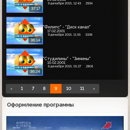
9 декабря 2015, 12:43
2934
37:17
"Филипс" - "Диск канал"
17.02.2001
9 декабря 2015, 11:55
3336
36:14
"Студилины" - "Зимины"
10.02.2001
6 декабря 2015, 01:27
2805
36:24
‹
1
7
8
9
10
11
›
Оформление программы