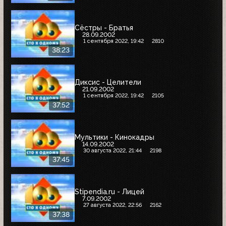
Сёстры - Братья
28.09.2002
1 сентября 2022, 19:42
2810
38:23
Диксис - Целители
21.09.2002
1 сентября 2022, 19:42
2105
37:52
Мультики - Кинокадры
14.09.2002
30 августа 2022, 21:44
2198
37:45
Stipendia.ru - Лицей
7.09.2002
27 августа 2022, 22:56
2162
37:38