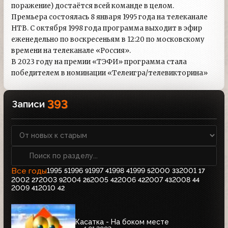
поражение) достаётся всей команде в целом.
Премьера состоялась 8 января 1995 года на телеканале
НТВ. С октября 1998 года программа выходит в эфир
еженедельно по воскресеньям в 12:20 по московскому
времени на телеканале «Россия».
В 2023 году на премии «ТЭФИ» программа стала
победителем в номинации «Телеигра/телевикторина»
393
Записи
Все годы
1995
1996
1997
1998
1999
2000
2001
5
9
4
4
5
33
17
2002
2003
2004
2005
2006
2007
2008
27
9
26
42
42
43
44
2009
2010
41
42
Касатка - На боком месте