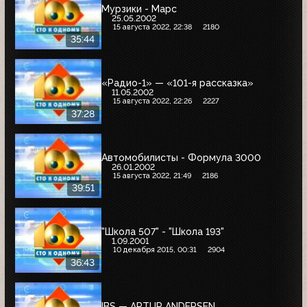
Мурзики - Марс
25.05.2002
15 августа 2022, 22:38
2180
35:44
«Радио-1» — «101-я рассказка»
11.05.2002
15 августа 2022, 22:26
2227
37:28
Автомобилисты - Формула 3000
26.01.2002
15 августа 2022, 21:49
2186
39:51
"Школа 507" - "Школа 193"
1.09.2001
10 декабря 2015, 00:31
2904
36:43
IBS — ARTUR ANDERSEN