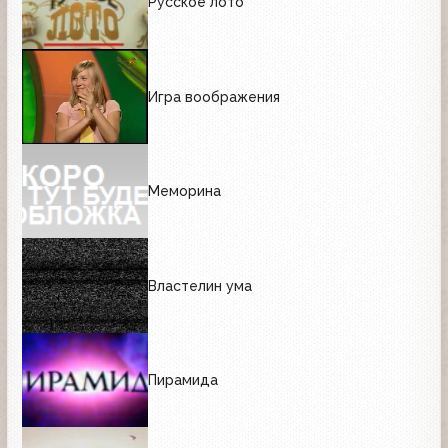
Русское лото
Игра воображения
Меморина
Властелин ума
Пирамида