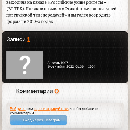
выходила на канале «Российские университеты»
(ВГТРК). Поляков называл «Стихоборье» «последней
поэтической телепередачей» и пытался возродить
формат в 2010-х годах
1
Записи
Апрель 1997
6 сентября 2022, 01:06
1504
0
Комментарии
Войдите
или
зарегистрируйтесь
, чтобы добавить
комментарий
Вход через Телеграм