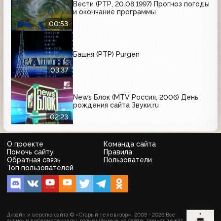
Вести (РТР, 20.08.1997) Прогноз погоды
и окончание программы
00:53
Башня (РТР) Purgen
03:37
News Блок (MTV Россия, 2006) День
рождения сайта Звуки.ru
02:23
О проекте
Команда сайта
Помочь сайту
Правила
Обратная связь
Пользователи
Топ пользователей
Дизайн и верстка сайта © «Старый телевизор»; 2008 - 2026 Все
аудио- и видеоматериалы, размещённые на сайте, принадлежат