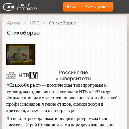
Вход
Регистрация
Архив
НТВ
Стихоборье
Стихоборье
Российские
НТВ
университеты
«Стихоборье»
— поэтическая телепрограмма-
турнир, выходившая на телеканале НТВ в 1997 году.
Формат программы: соревнование поэтов-любителей и
профессионалов, чтение стихов, оценка жюри и
зрителей, дискуссии о литературе..
По некоторым данным, ведущим программы был
писатель Юрий Поляков, а сама передача изначально